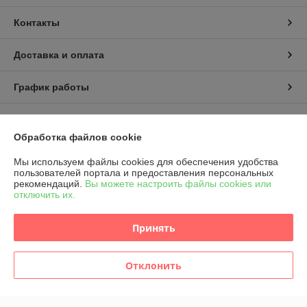
Контакты
Доставка и оплата
График работы
Полная версия сайта
Обработка файлов cookie
Политика обработки cookies
Мы используем файлы cookies для обеспечения удобства
пользователей портала и предоставления персональных
Сайт создан на платформе Deal.by
рекомендаций.
Вы можете настроить файлы cookies или
отключить их.
Принять
Отклонить
Информация для покупателя
Индивидуальный предприниматель:
ИП Садченко Олег Юрьевич
.Минск,Васнецова,15Б,кв.68