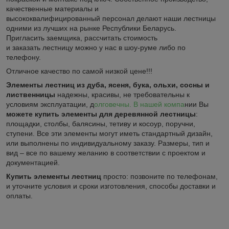
качественные материалы и
высококвалифицированный
персонал делают наши лестницы
одними из лучших на рынке Республики Беларусь.
Пригласить заемщика, рассчитать стоимость
и заказать лестницу можно у нас в шоу-руме либо по
телефону.
Отличное качество
по самой
низк
ой
цен
е
!!!
Элементы лестниц из дуба, ясеня, бука, ольхи, сосны и
лиственницы
надежны, красивы, не требовательны к
условиям эксплуатации, д
олговечны. В нашей компа
нии Вы
можете купить элементы для деревянной лестницы
:
площадки, столбы, балясины, тетиву и косоур, поручни,
ступени. Все эти элементы могут иметь стандартный дизайн,
или выполнены по индивидуальному заказу. Размеры, тип и
вид – все по вашему желанию в соответствии с проектом и
документацией.
Купить элементы лестниц
просто: позвоните по телефонам,
и уточните условия и сроки изготовления, способы доставки и
оплаты.