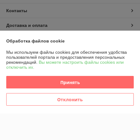
Контакты
Доставка и оплата
График работы
Обработка файлов cookie
Мы используем файлы cookies для обеспечения удобства
Полная версия сайта
пользователей портала и предоставления персональных
рекомендаций.
Вы можете настроить файлы cookies или
отключить их.
Политика обработки cookies
Принять
Сайт создан на платформе Deal.by
Отклонить
Информация для покупателя
Индивидуальный предприниматель:
ИП Садченко Олег Юрьевич