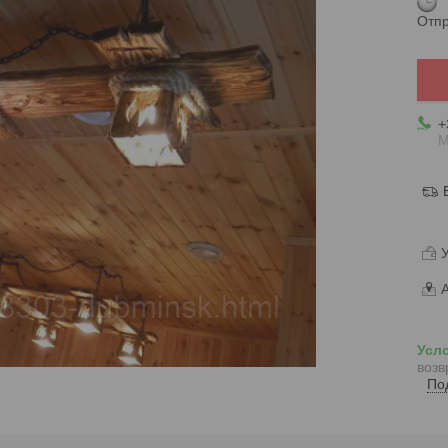
Отпр
+
М
У
А
возв
По