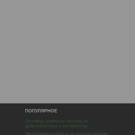
ПОПУЛЯРНОЕ
Лестницы,элементы лестниц из
дуба,ясеня,бука и лиственницы
Эксклюзивная мебель из массива дерева